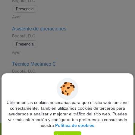
Bogotá, D.C.
Presencial
Ayer
Asistente de operaciones
Bogotá, D.C.
Presencial
Ayer
Técnico Mecánico C
Bogotá, D.C.
Presencial
04 Ago. 26
Utilizamos las cookies necesarias para que el sitio web funcione
Ver todas las ofertas
correctamente. También utilizamos cookies de terceros para
ayudarnos a analizar y mejorar el tráfico del sitio web. Puedes
ver más información y configurar tus preferencias consultando
nuestra
Política de cookies
.
Funciona con
Pandapé